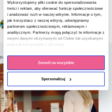
Wykorzystujemy pliki cookie do spersonalizowania
treści i reklam, aby oferować funkcje społecznościowe
i analizować ruch w naszej witrynie. Informacje o tym,
jak korzystasz z naszej witryny, udostępniamy
POPRZEDNI
NASTĘPNY
partnerom społecznościowym, reklamowym i
analitycznym. Partnerzy mogą połączyć te informacje z
innymi danymi otrzymanymi od Ciebie lub uzyskanymi
podczas korzystania z ich usług.
Podobne wpisy
Zezwól na wszystkie
Spersonalizuj