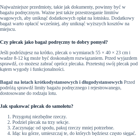
Najważniejsze przedmioty, takie jak dokumenty, powinny być w
bagażu podręcznym. Ważne jest także przestrzeganie limitów
wagowych, aby uniknąć dodatkowych opłat na lotnisku. Dodatkowy
bagaż warto opłacić wcześniej, aby uniknąć wyższych kosztów na
miejscu.
Czy plecak jako bagaż podręczny to dobry pomysł?
Jeśli podróżujesz na krótko, plecak o wymiarach 55 × 40 × 23 cm i
wadze 8-12 kg może być doskonałym rozwiązaniem. Przed wyjazdem
sprawdź, co możesz zabrać oprócz plecaka. Przetestuj swój plecak pod
kątem wygody i funkcjonalności.
Bagaż na lotach krótkodystansowych i długodystansowych
Przed
podróżą sprawdź limity bagażu podręcznego i rejestrowanego,
dostosowane do rodzaju lotu.
Jak spakować plecak do samolotu?
Przygotuj niezbędne rzeczy.
Podziel plecak na trzy sekcje.
Zaczynając od spodu, pakuj rzeczy mniej potrzebne.
Idąc ku górze, umieszczaj te, do których będziesz często sięgać.