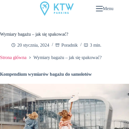
Przejdź
do
Menu
treści
Wymiary bagażu – jak się spakować?
20 stycznia, 2024
Poradnik
3 min.
Strona główna
Wymiary bagażu – jak się spakować?
Kompendium wymiarów bagażu do samolotów