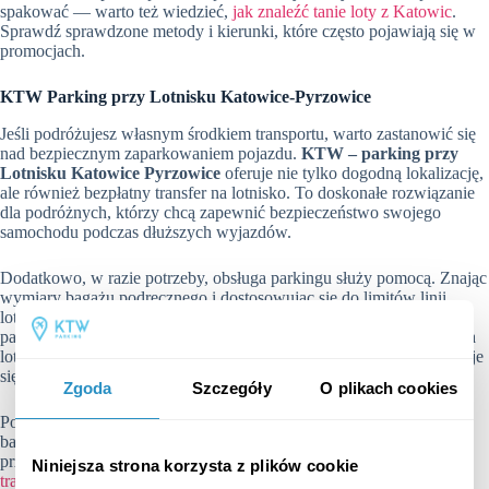
spakować — warto też wiedzieć,
jak znaleźć tanie loty z Katowic
.
Sprawdź sprawdzone metody i kierunki, które często pojawiają się w
promocjach.
KTW Parking przy Lotnisku Katowice-Pyrzowice
Jeśli podróżujesz własnym środkiem transportu, warto zastanowić się
nad bezpiecznym zaparkowaniem pojazdu.
KTW – parking przy
Lotnisku Katowice Pyrzowice
oferuje nie tylko dogodną lokalizację,
ale również bezpłatny transfer na lotnisko. To doskonałe rozwiązanie
dla podróżnych, którzy chcą zapewnić bezpieczeństwo swojego
samochodu podczas dłuższych wyjazdów.
Dodatkowo, w razie potrzeby, obsługa parkingu służy pomocą. Znając
wymiary bagażu podręcznego i dostosowując się do limitów linii
lotniczych, podróżujący mogą spokojnie skorzystać z udogodnień
parkingu, jakim niewątpliwie jest bardzo mała odległość od terminala
lotniska. Wybierając KTW Parking, podróż z własnym pojazdem staje
się nie tylko wygodna, ale także bezpieczna i dobrze zorganizowana.
Zgoda
Szczegóły
O plikach cookies
Podsumowując, przed podróżą lotniczą warto zadbać nie tylko o
bagaż, ale także o bezpieczne przechowanie samochodu na parkingu
przy lotnisku Katowice-Pyrzowice, korzystając z oferty
bezpłatnego
Niniejsza strona korzysta z plików cookie
transferu na lotnisko Pyrzowice
i wsparcia obsługi.