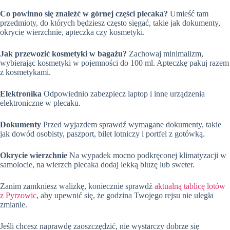
Co powinno się znaleźć w górnej części plecaka?
Umieść tam
przedmioty, do których będziesz często sięgać, takie jak dokumenty,
okrycie wierzchnie, apteczka czy kosmetyki.
Jak przewozić kosmetyki w bagażu?
Zachowaj minimalizm,
wybierając kosmetyki w pojemności do 100 ml. Apteczkę pakuj razem
z kosmetykami.
Elektronika
Odpowiednio zabezpiecz laptop i inne urządzenia
elektroniczne w plecaku.
Dokumenty
Przed wyjazdem sprawdź wymagane dokumenty, takie
jak dowód osobisty, paszport, bilet lotniczy i portfel z gotówką.
Okrycie wierzchnie
Na wypadek mocno podkręconej klimatyzacji w
samolocie, na wierzch plecaka dodaj lekką bluzę lub sweter.
Zanim zamkniesz walizkę, koniecznie sprawdź
aktualną tablicę lotów
z Pyrzowic
, aby upewnić się, że godzina Twojego rejsu nie uległa
zmianie.
Jeśli chcesz naprawdę zaoszczędzić, nie wystarczy dobrze się