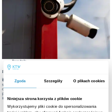
Poradnik
Parking dozorowany, monitorowany i ubezpieczony
🚧 Parking strzeżony – co to naprawdę znaczy? Hasło „parking
Zgoda
Szczegóły
O plikach cookies
strzeżony” brzmi solidnie. Kojarzy się z bezpieczeństwem,
odpowiedzialnością i spokojem. Nic dziwnego, że wielu właścicieli
parkingów chętnie go używa – bo dobrze wygląda na stronie
internetowej. Ale… w rzeczywistości strzeżony…
Niniejsza strona korzysta z plików cookie
22 stycznia, 2024
Wykorzystujemy pliki cookie do spersonalizowania